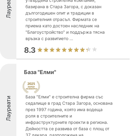
Лауреати
утвърдена строителна компания,
базирана в Стара Загора, с доказан
дългогодишен опит и традиции в
строителния отрасъл. Фирмата се
приема като достоен наследник на
"Благоустройство" и поддържа тясна
връзка с развитието ...
8.3
База "Елми"
База "Елми" е строителна фирма със
Лауреати
седалище в град Стара Загора, основана
през 1997 година, която има водеща
роля в строителните и
инфраструктурните проекти в региона.
Дейността се развива от база с площ от
37 декара, разположена на