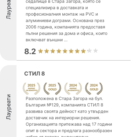
Лауреати
седалище в Стара Загора, която се
специализира в доставката и
професионалния монтаж на PVC и
алуминиеви дограми. Основана през
2006 година, компанията предоставя
пълни решения за дома и офиса, които
включват външни ...
8.2
СТИЛ 8
Лауреати
Разположена в Стара Загора на бул.
България №129, компанията СТИЛ 8
развива своята дейност като утвърден
доставчик на интериорни решения.
Организацията притежава над 17 години
опит в сектора и предлага разнообразен
избор от тапети, включително ...