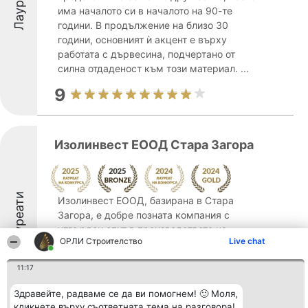
Лауреати
има началото си в началото на 90-те
години. В продължение на близо 30
години, основният ѝ акцент е върху
работата с дървесина, подчертано от
силна отдаденост към този материал. ...
9
Изолинвест ЕOOД Стара Загора
Лауреати
Изолинвест ЕООД, базирана в Стара
Загора, е добре позната компания с
утвърден опит в производството на
ОРЛИ Строителство
Live chat
изолационни материали за строителната
индустрия. Дейността ѝ е съсредоточена
11:17
върху създаването на топлоизолационни
плоскости от експандиран ...
Здравейте, радваме се да ви помогнем! 🙂 Моля,
кликнете върху съответната тема на разговора!