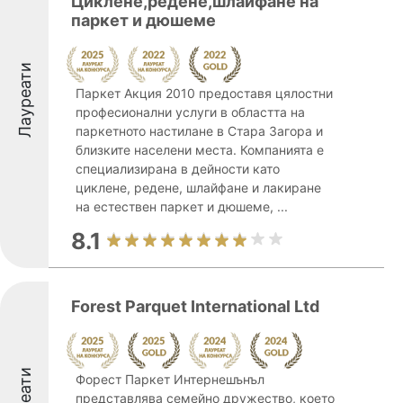
Циклене,редене,шлайфане на
паркет и дюшеме
Лауреати
Паркет Акция 2010 предоставя цялостни
професионални услуги в областта на
паркетното настилане в Стара Загора и
близките населени места. Компанията е
специализирана в дейности като
циклене, редене, шлайфане и лакиране
на естествен паркет и дюшеме, ...
8.1
Forest Parquet International Ltd
Форест Паркет Интернешънъл
представлява семейно дружество, което