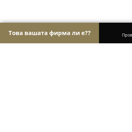
Това вашата фирма ли е??
Пров
Орли Строителство
Строителни фирми, Ремонт
ПРЕМИЕРКЕРАМИК ЕООД
8.4
(13)