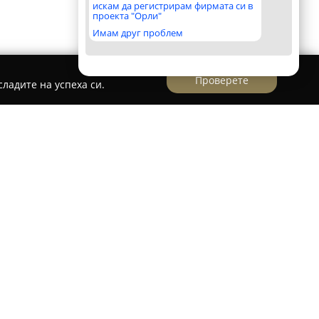
искам да регистрирам фирмата си в
проекта "Орли"
Имам друг проблем
Проверете
ладите на успеха си.
ЕРКЕРАМИК ЕООД
 през 2009 г. и е фокусирана върху внос и
сови плочки, гранитогрес и цялостно
ният офис се намира в Стара Загора на
мпанията поддържа разнообразен каталог,
анитогрес, смесители и аксесоари за баня,
душ кабини, санитарен фаянс и мебели за