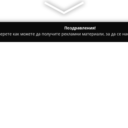
Поздравления!
ерете как можете да получите рекламни материали, за да се нас
и на покриви, Обзавеждане за баня - Стара Загора
ПРЕМИ
Относно компанията:
Премиеркерамик
е основана
търговия на керамични, фаян
оборудване за баня. Централ
булевард „Славянски“ 57. Ко
Покажи повече >>
включващ фаянс, теракота, гр
както и хидромасажни вани, 