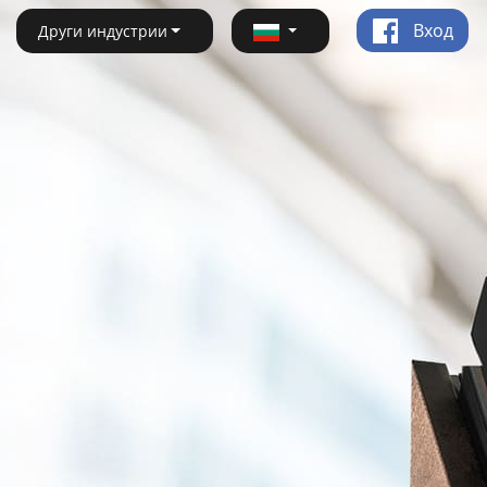
Вход
Други индустрии