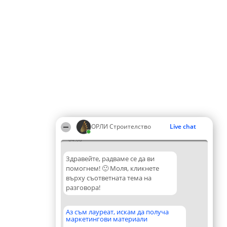
ОРЛИ Строителство
Live chat
04:08
Здравейте, радваме се да ви
помогнем! 🙂 Моля, кликнете
върху съответната тема на
разговора!
Аз съм лауреат, искам да получа
маркетингови материали