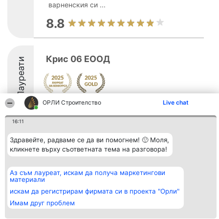
варненския си ...
8.8
Крис 06 ЕООД
Лауреати
ОРЛИ Строителство
Live chat
9.2
16:11
Здравейте, радваме се да ви помогнем! 🙂 Моля,
Организатор на
Класация
Контакти
класиране
кликнете върху съответната тема на разговора!
Победители
Контакти
Beautiful Company S.R.L.
Списък на
BulevardulAleea Timișul De
всички
Sus Nr. 2, Bl. A30, Sc. A, Et.
победители
Аз съм лауреат, искам да получа маркетингови
4, Ap. 13
Правила
материали
București 53-238
Статут/Устав
искам да регистрирам фирмата си в проекта "Орли"
CUI 36737675
Политика за
поверителност
Имам друг проблем