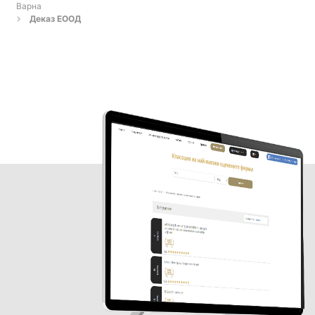
Варна
Деказ ЕООД