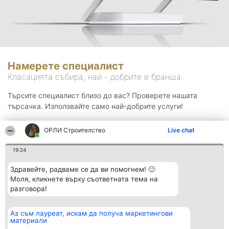
Намерете специалист
Класацията събира, най - добрите в бранша.
Търсите специалист близо до вас? Проверете нашата
търсачка. Използвайте само най-добрите услуги!
ОРЛИ Строителство
Live chat
Търсене
19:24
Здравейте, радваме се да ви помогнем! 🙂
Моля, кликнете върху съответната тема на
разговора!
Аз съм лауреат, искам да получа маркетингови
Организатор на
Класация
Контакти
материали
класиране
Победители
Контакти
Beautiful Company S.R.L.
Списък на