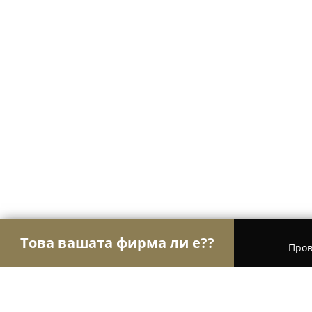
Това вашата фирма ли е??
Пров
Орли Строителство
Строителни фирми, Ремон