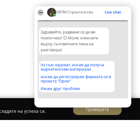
ОРЛИ Строителство
Live chat
09:23
Здравейте, радваме се да ви
помогнем! 🙂 Моля, кликнете
върху съответната тема на
разговора!
Аз съм лауреат, искам да получа
маркетингови материали
искам да регистрирам фирмата си в
проекта "Орли"
Имам друг проблем
Проверете
ладите на успеха си.