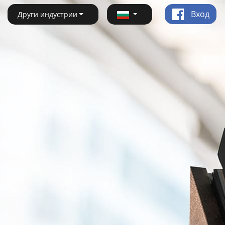
Вход
Други индустрии