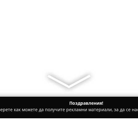
Поздравления!
ерете как можете да получите рекламни материали, за да се нас
ти на покриви, Обзавеждане за баня - Асеновград
Alemix