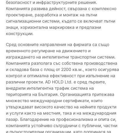
безопасност и инфраструктурните решения.
Компанията развива дейност, свързана с комплексно
проектиране, разработка и монтаж на пътни
сигнализационни системи, където се включват пътни
знаци, хоризонтална маркировка и предпазни
конструкции.
Сред основните направления на фирмата са също
временното регулиране на движението и
изграждането на интелигентни транспортни системи.
Компанията разполага със собствена производствена
и складова база с площ от 2200 кв.м., което осигурява
контрол и оптимална ефективност при изпълнение на
различни проекти. AD HOLD Ltd. е сред първите,
внедрили интелигентна трафик система на
територията на България. Организацията притежава
множество международни сертификати, които
утвърждават високото качество на нейните продукти
и услуги както на местния, така и на международния
пазар. Благодарение на професионализма и опита си,
компанията устойчиво сътрудничи с публични, частни
и пътностроителни организации, като допринася за