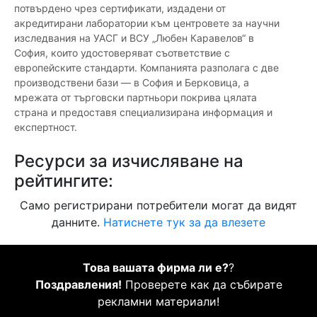
потвърдено чрез сертификати, издадени от
акредитирани лаборатории към центровете за научни
изследвания на УАСГ и ВСУ „Любен Каравелов“ в
София, които удостоверяват съответствие с
европейските стандарти. Компанията разполага с две
производствени бази — в София и Берковица, а
мрежата от търговски партньори покрива цялата
страна и предоставя специализирана информация и
експертност.
Ресурси за изчисляване на
рейтингите:
Само регистрирани потребители могат да видят
данните.
Натиснете тук за да влезете
Това вашата фирма ли е?
?
Поздравления!
Проверете как да събирате
рекламни материали!