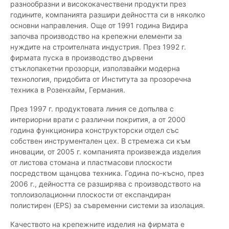
разнообразни и висококачествени продукти през
годините, компанията разшири дейността си в няколко
основни направления. Още от 1991 година Видира
започва производство на крепежни елементи за
нуждите на строителната индустрия. През 1992 г.
фирмата пуска в производство дървени
стъклопакетни прозорци, използвайки модерна
технология, придобита от Института за прозоречна
техника в Розенхайм, Германия.
През 1997 г. продуктовата линия се допълва с
интериорни врати с различни покрития, а от 2000
година функционира конструкторски отдел със
собствен инструментален цех. В стремежа си към
иновации, от 2005 г. компанията произвежда изделия
от листова стомана и пластмасови плоскости
посредством щанцова техника. Година по-късно, през
2006 г., дейността се разширява с производството на
топлоизолационни плоскости от експандиран
полистирен (EPS) за съвременни системи за изолация.
Качеството на крепежните изделия на фирмата е