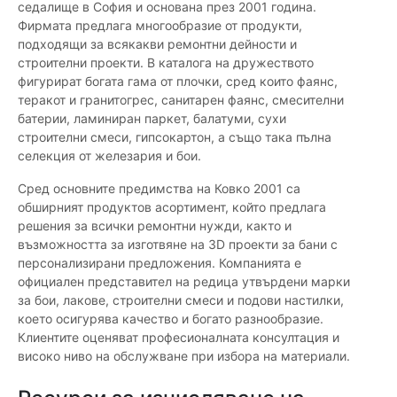
седалище в София и основана през 2001 година.
Фирмата предлага многообразие от продукти,
подходящи за всякакви ремонтни дейности и
строителни проекти. В каталога на дружеството
фигурират богата гама от плочки, сред които фаянс,
теракот и гранитогрес, санитарен фаянс, смесителни
батерии, ламиниран паркет, балатуми, сухи
строителни смеси, гипсокартон, а също така пълна
селекция от железария и бои.
Сред основните предимства на Ковко 2001 са
обширният продуктов асортимент, който предлага
решения за всички ремонтни нужди, както и
възможността за изготвяне на 3D проекти за бани с
персонализирани предложения. Компанията е
официален представител на редица утвърдени марки
за бои, лакове, строителни смеси и подови настилки,
което осигурява качество и богато разнообразие.
Клиентите оценяват професионалната консултация и
високо ниво на обслужване при избора на материали.