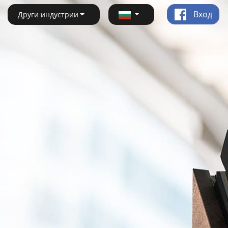
Вход
Други индустрии