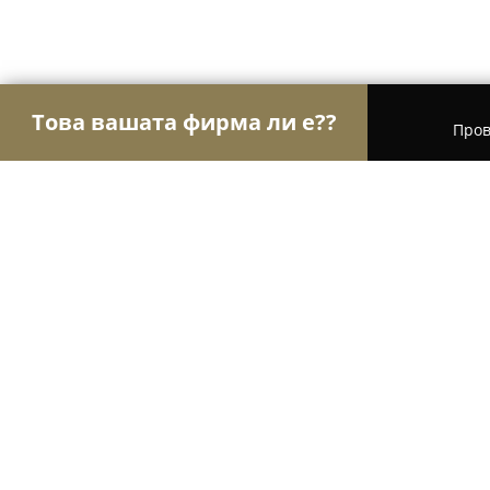
Това вашата фирма ли е??
Пров
Орли Строителство
Строителни фирми, Ремон
Билда Инвест
8.6
(8)
Пловдив, ул. „Звезда“ 30