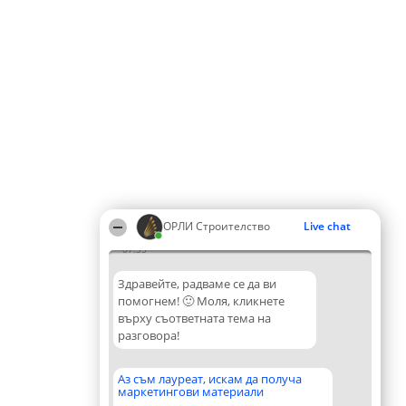
ОРЛИ Строителство
Live chat
07:55
Здравейте, радваме се да ви
помогнем! 🙂 Моля, кликнете
върху съответната тема на
разговора!
Аз съм лауреат, искам да получа
маркетингови материали