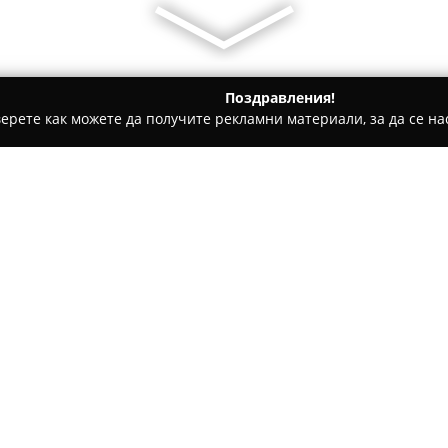
Поздравления!
ерете как можете да получите рекламни материали, за да се нас
ти на покриви, Обзавеждане за баня - Пловдив
Билда Инве
Относно компанията:
Билда Инвест
представлява 
основно в сферата на недвиж
дейност е фокусирана върху 
различни видове сгради – от
жилища до търговски и индус
функционалност.