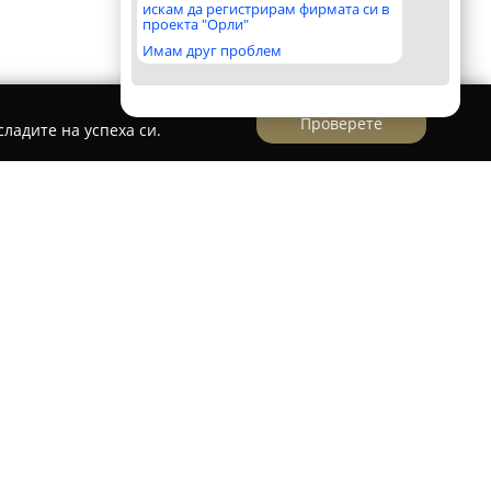
искам да регистрирам фирмата си в
проекта "Орли"
Имам друг проблем
Проверете
ладите на успеха си.
ст
стабилна инвестиционна компания, действаща
имите имоти в град Пловдив. Основната ѝ
строителството и включва изграждане на
 съвременни семейни комплекси и луксозни
триални пространства с висока