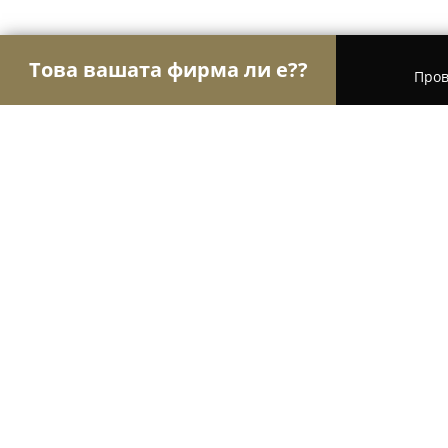
Това вашата фирма ли е??
Пров
Орли Строителство
Строителни фирми, Ремонт
Mагазин за храни и строителни материал
Mагазин за храни и строителни м
Владимировци
8.8
(55)
Владимировци, Места No3 село Владимировци