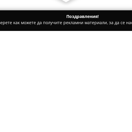
Поздравления!
ерете как можете да получите рекламни материали, за да се нас
и на покриви, Обзавеждане за баня - Разград
и - село Владимировци
атериали - село
Относно компанията:
Магазин за храни и строит
отличава с богат избор от пр
хранителен и строителен маг
област Разград, обектът обсл
на посетителите на населено
хранителни стоки и напитки 
артикули за дома, което оси