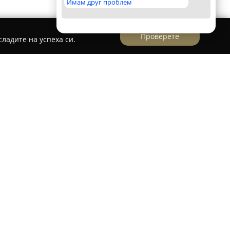
Имам друг проблем
Проверете
ладите на успеха си.
елни материали
в село Владимировци се
одукти, които обединяват функциите на
азин. Намиращ се в село Владимировци,
ужва както нуждите на местните жители, така и
то място. В асортимента се включват
наред с различни строителни материали и
гурява удобно решение за най-различни