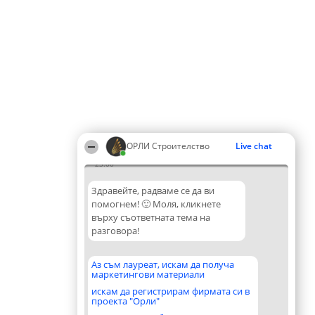
ОРЛИ Строителство
Live chat
23:00
Здравейте, радваме се да ви
помогнем! 🙂 Моля, кликнете
върху съответната тема на
разговора!
Аз съм лауреат, искам да получа
маркетингови материали
искам да регистрирам фирмата си в
проекта "Орли"