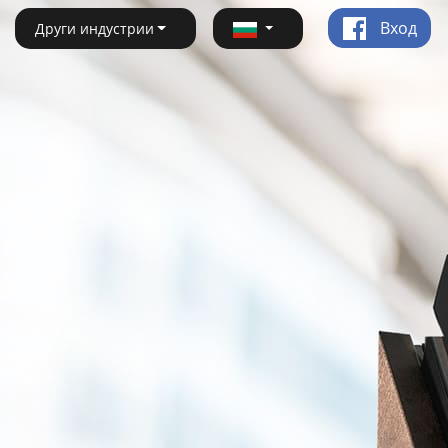
Вход
Други индустрии