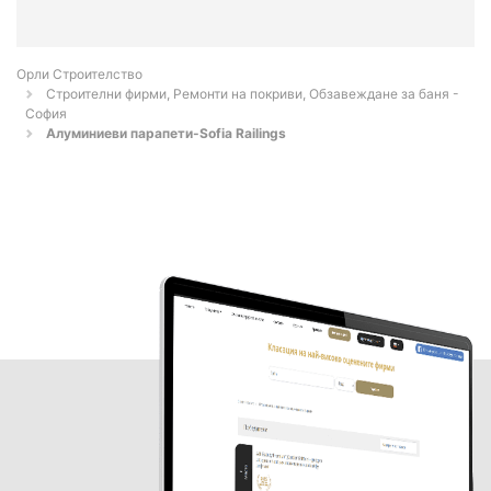
Орли Строителство
Строителни фирми, Ремонти на покриви, Обзавеждане за баня -
София
Алуминиеви парапети-Sofia Railings