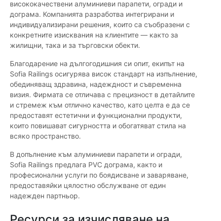
висококачествени алуминиеви парапети, огради и
дограма. Компанията разработва интегрирани и
индивидуализирани решения, които са съобразени с
конкретните изисквания на клиентите — както за
жилищни, така и за търговски обекти.
Благодарение на дългогодишния си опит, екипът на
Sofia Railings осигурява висок стандарт на изпълнение,
обединяващ здравина, надеждност и съвременна
визия. Фирмата се отличава с прецизност в детайлите
и стремеж към отлично качество, като целта е да се
предоставят естетични и функционални продукти,
които повишават сигурността и обогатяват стила на
всяко пространство.
В допълнение към алуминиеви парапети и огради,
Sofia Railings предлага PVC дограма, както и
професионални услуги по боядисване и заваряване,
предоставяйки цялостно обслужване от един
надежден партньор.
Ресурси за изчисляване на