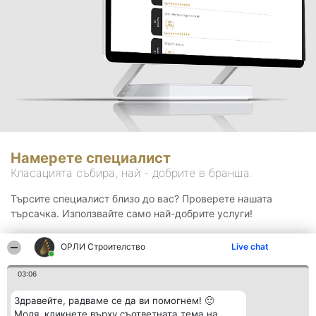
Намерете специалист
Класацията събира, най - добрите в бранша.
Търсите специалист близо до вас? Проверете нашата
търсачка. Използвайте само най-добрите услуги!
ОРЛИ Строителство
Live chat
Търсене
03:06
Здравейте, радваме се да ви помогнем! 🙂
Моля, кликнете върху съответната тема на