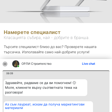
Намерете специалист
Класацията събира, най - добрите в бранша.
Търсите специалист близо до вас? Проверете нашата
търсачка. Използвайте само най-добрите услуги!
ОРЛИ Строителство
Live chat
Търсене
06:09
Здравейте, радваме се да ви помогнем! 🙂
Моля, кликнете върху съответната тема на
разговора!
Аз съм лауреат, искам да получа маркетингови
Организатор на
Класация
Контакти
материали
класиране
Победители
Контакти
Beautiful Company S.R.L.
Списък на