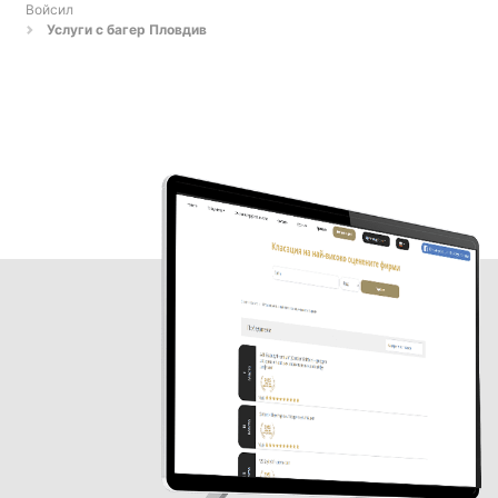
Войсил
Услуги с багер Пловдив