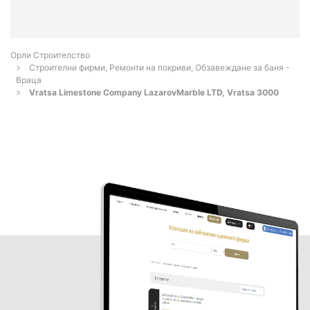
Орли Строителство
Строителни фирми, Ремонти на покриви, Обзавеждане за баня -
Враца
Vratsa Limestone Company LazarovMarble LTD, Vratsa 3000