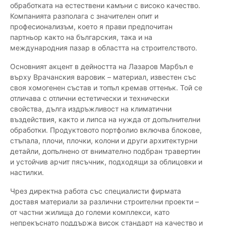
обработката на естествени камъни с високо качество.
Компанията разполага с значителен опит и
професионализъм, което я прави предпочитан
партньор както на българския, така и на
международния пазар в областта на строителството.
Основният акцент в дейността на Лазаров Марбъл е
върху Врачанския варовик – материал, известен със
своя хомогенен състав и топъл кремав оттенък. Той се
отличава с отлични естетически и технически
свойства, дълга издръжливост на климатични
въздействия, както и липса на нужда от допълнителни
обработки. Продуктовото портфолио включва блокове,
стъпала, плочи, плочки, колони и други архитектурни
детайли, допълнено от внимателно подбран травертин
и устойчив арчит пясъчник, подходящи за облицовки и
настилки.
Чрез директна работа със специалисти фирмата
доставя материали за различни строителни проекти –
от частни жилища до големи комплекси, като
непрекъснато поддържа висок стандарт на качество и