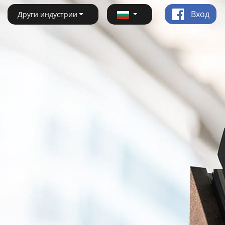
Вход
Други индустрии