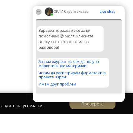
ОРЛИ Строителство
Live chat
13:46
Здравейте, радваме се да ви
помогнем! 🙂 Моля, кликнете
върху съответната тема на
разговора!
Аз съм лауреат, искам да получа
маркетингови материали
искам да регистрирам фирмата си в
проекта "Орли"
Имам друг проблем
Проверете
ладите на успеха си.
 ЕООД