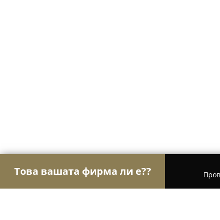
Това вашата фирма ли е??
Пров
Орли Строителство
Строителни фирми, Ремон