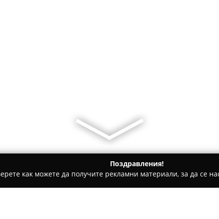
Поздравления!
ерете как можете да получите рекламни материали, за да се нас
ти на покриви, Обзавеждане за баня - София
Асистем Груп