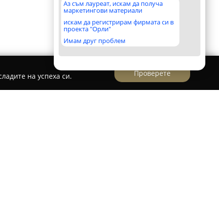
Аз съм лауреат, искам да получа
маркетингови материали
искам да регистрирам фирмата си в
проекта "Орли"
Имам друг проблем
Проверете
ладите на успеха си.
кт ЕООД
тавлява утвърдена фирма в строителния
н на ул. „Съединение“ 222, с дългогодишно
азара. Компанията се развива динамично и се
нции, предоставяйки съвременни и качествени