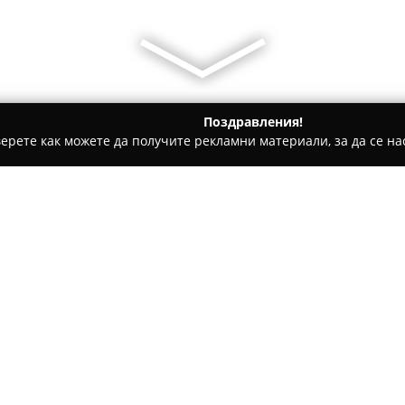
Поздравления!
ерете как можете да получите рекламни материали, за да се нас
ти на покриви, Обзавеждане за баня - Лозен
Полимеринже
Относно компанията:
Полимеринжект ЕООД
предс
сектор, базирана в село Лозе
присъствие и репутация на п
ориентира към новите тенде
решения в строителството.