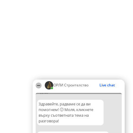
ОРЛИ Строителство
Live chat
22:46
Здравейте, радваме се да ви
помогнем! 🙂 Моля, кликнете
върху съответната тема на
разговора!