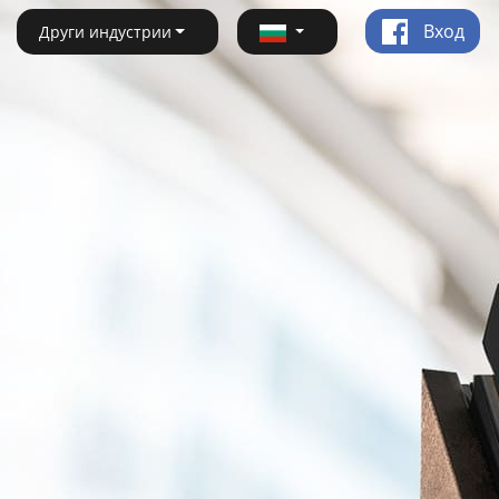
Вход
Други индустрии