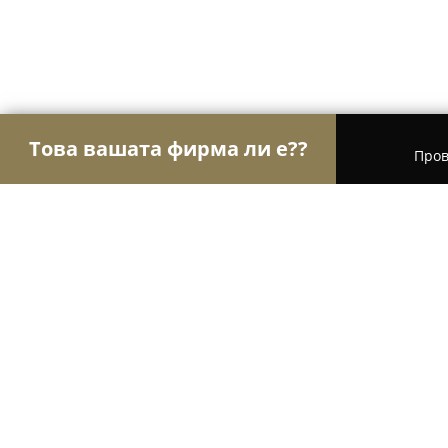
Това вашата фирма ли е??
Пров
Орли Строителство
Строителни фирми, Ремон
Полимеринжект ЕООД
8.4
(36)