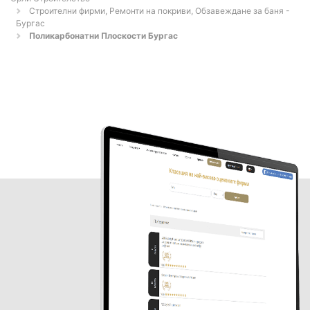
Строителни фирми, Ремонти на покриви, Обзавеждане за баня -
Бургас
Поликарбонатни Плоскости Бургас