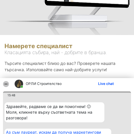
Намерете специалист
Класацията събира, най - добрите в бранша.
Търсите специалист близо до вас? Проверете нашата
търсачка. Използвайте само най-добрите услуги!
ОРЛИ Строителство
Live chat
Търсене
15:48
Здравейте, радваме се да ви помогнем! 🙂
Моля, кликнете върху съответната тема на
разговора!
Аз съм лауреат, искам да получа маркетингови
Организатор на
Класация
Контакти