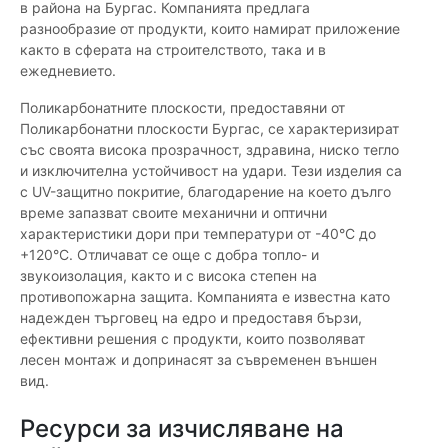
в района на Бургас. Компанията предлага
разнообразие от продукти, които намират приложение
както в сферата на строителството, така и в
ежедневието.
Поликарбонатните плоскости, предоставяни от
Поликарбонатни плоскости Бургас, се характеризират
със своята висока прозрачност, здравина, ниско тегло
и изключителна устойчивост на удари. Тези изделия са
с UV-защитно покритие, благодарение на което дълго
време запазват своите механични и оптични
характеристики дори при температури от -40°C до
+120°C. Отличават се още с добра топло- и
звукоизолация, както и с висока степен на
противопожарна защита. Компанията е известна като
надежден търговец на едро и предоставя бързи,
ефективни решения с продукти, които позволяват
лесен монтаж и допринасят за съвременен външен
вид.
Ресурси за изчисляване на