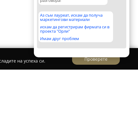
разговора!
Аз съм лауреат, искам да получа
маркетингови материали
искам да регистрирам фирмата си в
проекта "Орли"
Имам друг проблем
Проверете
ладите на успеха си.
омпания Мим-Вандев 1991
Вандев 1991
е утвърдено дружество в сферата
 с основна дейност изграждане на жилищни и
 през 1991 г., компанията се фокусира върху