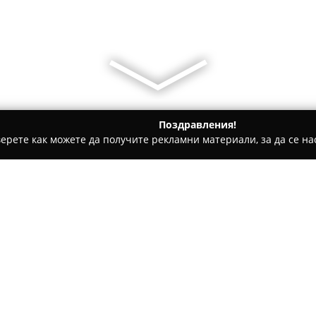
Поздравления!
ерете как можете да получите рекламни материали, за да се нас
и на покриви, Обзавеждане за баня - Бургас
Строителна к
в 1991
Относно компанията:
Строителна компания Мим-
на строителството в Бургас,
нежилищни сгради. Създаденa