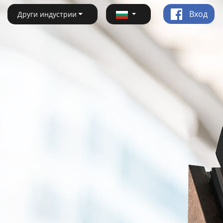
Вход
Други индустрии