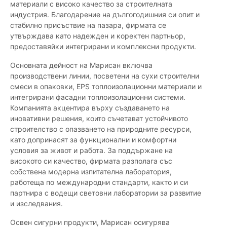
материали с високо качество за строителната
индустрия. Благодарение на дългогодишния си опит и
стабилно присъствие на пазара, фирмата се
утвърждава като надежден и коректен партньор,
предоставяйки интегрирани и комплексни продукти.
Основната дейност на Марисан включва
производствени линии, посветени на сухи строителни
смеси в опаковки, EPS топлоизолационни материали и
интегрирани фасадни топлоизолационни системи.
Компанията акцентира върху създаването на
иновативни решения, които съчетават устойчивото
строителство с опазването на природните ресурси,
като допринасят за функционални и комфортни
условия за живот и работа. За поддържане на
високото си качество, фирмата разполага със
собствена модерна изпитателна лаборатория,
работеща по международни стандарти, както и си
партнира с водещи световни лаборатории за развитие
и изследвания.
Освен сигурни продукти, Марисан осигурява