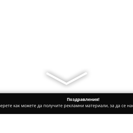
Поздравления!
ерете как можете да получите рекламни материали, за да се нас
и на покриви, Обзавеждане за баня - Стара Загора
Крепеж