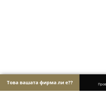
Това вашата фирма ли е??
Пров
Орли Строителство
Строителни фирми, Ремонт