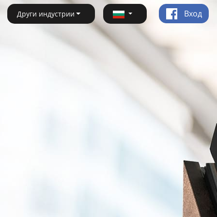
Вход
Други индустрии