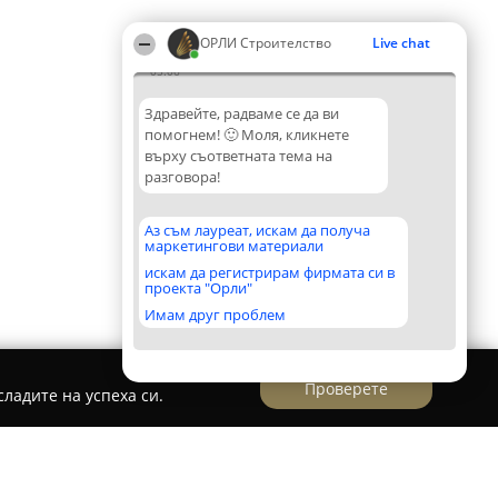
ОРЛИ Строителство
Live chat
05:06
Здравейте, радваме се да ви
помогнем! 🙂 Моля, кликнете
върху съответната тема на
разговора!
Аз съм лауреат, искам да получа
маркетингови материали
искам да регистрирам фирмата си в
проекта "Орли"
Имам друг проблем
Проверете
ладите на успеха си.
ни елементи - РОСТИКС ООД