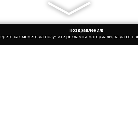
Поздравления!
ерете как можете да получите рекламни материали, за да се нас
ти на покриви, Обзавеждане за баня - Варна
IdeaMax
Относно компанията:
Идеа Макс ООД
функционира
материали и интериорни реш
Варна и София. Създадена пр
във вноса и продажбата на в
Покажи повече >>
осигурявайки разнообразие о
Асортиментът включва фаянс,