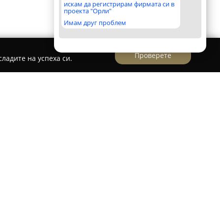
искам да регистрирам фирмата си в
проекта "Орли"
Имам друг проблем
Проверете
ладите на успеха си.
 като утвърден търговец на строителни
ения в Добрич, с разширена дейност във
ез 2000 година, компанията е специализирана
исококачествени строителни материали,
т продукти за различни типове жилища.
 гранитогрес, ламиниран паркет и редица