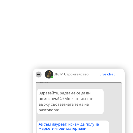
ОРЛИ Строителство
Live chat
06:30
Здравейте, радваме се да ви
помогнем! 🙂 Моля, кликнете
върху съответната тема на
разговора!
Аз съм лауреат, искам да получа
маркетингови материали