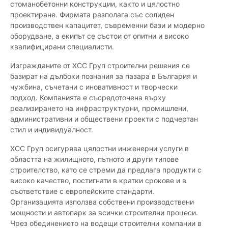
стоманобетонни конструкции, както и цялостно
проектиране. Фирмата разполага със солиден
производствен капацитет, съвременни бази и модерно
оборудване, а екипът се състои от опитни и високо
квалифицирани специалисти.
Изгражданите от ХСС Груп строителни решения се
базират на дълбоки познания за пазара в България и
чужбина, съчетани с иновативност и творчески
подход. Компанията е съсредоточена върху
реализирането на инфраструктурни, промишлени,
административни и обществени проекти с подчертан
стил и индивидуалност.
ХСС Груп осигурява цялостни инженерни услуги в
областта на жилищното, пътното и други типове
строителство, като се стреми да предлага продукти с
високо качество, постигнати в кратки срокове и в
съответствие с европейските стандарти.
Организацията използва собствени производствени
мощности и автопарк за всички строителни процеси.
Чрез обединението на водещи строителни компании в