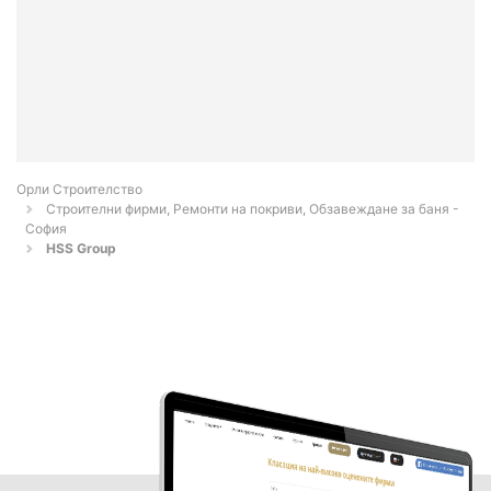
Орли Строителство
Строителни фирми, Ремонти на покриви, Обзавеждане за баня -
София
HSS Group