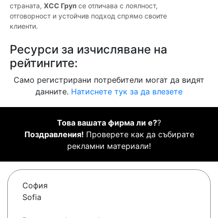
страната,
ХСС Груп
се отличава с лоялност,
отговорност и устойчив подход спрямо своите
клиенти.
Ресурси за изчисляване на
рейтингите:
Само регистрирани потребители могат да видят
данните.
Натиснете тук за да влезете
Това вашата фирма ли е?
?
Поздравления!
Проверете как да събирате
рекламни материали!
София
Sofia