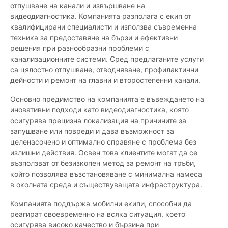
отпушване на канали и извършване на
видеодиагностика. Компанията разполага с екип от
квалифицирани специалисти и използва съвременна
техника за предоставяне на бързи и ефективни
решения при разнообразни проблеми с
канализационните системи. Сред предлаганите услуги
са цялостно отпушване, отводняване, профилактични
дейности и ремонт на главни и второстепенни канали.
Основно предимство на компанията е въвеждането на
иновативни подходи като видеодиагностика, която
осигурява прецизна локализация на причините за
запушване или повреди и дава възможност за
целенасочено и оптимално справяне с проблема без
излишни действия. Освен това клиентите могат да се
възползват от безизкопен метод за ремонт на тръби,
който позволява възстановяване с минимална намеса
в околната среда и съществуващата инфраструктура.
Компанията поддържа мобилни екипи, способни да
реагират своевременно на всяка ситуация, което
осигурява високо качество и бързина при