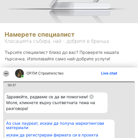
Намерете специалист
Класацията събира, най - добрите в бранша.
Търсите специалист близо до вас? Проверете нашата
търсачка. Използвайте само най-добрите услуги!
ОРЛИ Строителство
Live chat
Търсене
00:37
Здравейте, радваме се да ви помогнем! 🙂
Моля, кликнете върху съответната тема на
разговора!
Аз съм лауреат, искам да получа маркетингови
Организатор на
Класация
Контакти
материали
класиране
Победители
Контакти
Beautiful Company S.R.L.
Списък на
искам да регистрирам фирмата си в проекта
BulevardulAleea Timișul De
всички