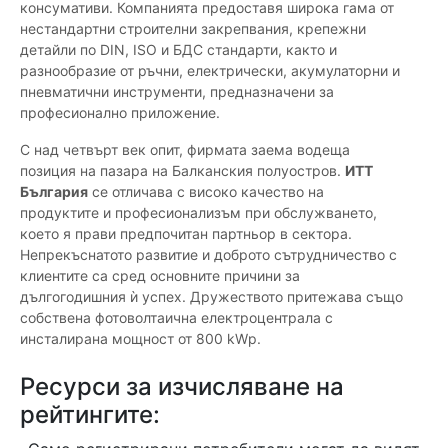
консумативи. Компанията предоставя широка гама от
нестандартни строителни закрепвания, крепежни
детайли по DIN, ISO и БДС стандарти, както и
разнообразие от ръчни, електрически, акумулаторни и
пневматични инструменти, предназначени за
професионално приложение.
С над четвърт век опит, фирмата заема водеща
позиция на пазара на Балканския полуостров.
ИТТ
България
се отличава с високо качество на
продуктите и професионализъм при обслужването,
което я прави предпочитан партньор в сектора.
Непрекъснатото развитие и доброто сътрудничество с
клиентите са сред основните причини за
дългогодишния ѝ успех. Дружеството притежава също
собствена фотоволтаична електроцентрала с
инсталирана мощност от 800 kWp.
Ресурси за изчисляване на
рейтингите: