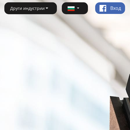
Вход
Други индустрии