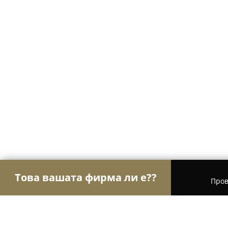
Това вашата фирма ли е??
Пров
Орли Строителство
Строителни фирми, Ремон