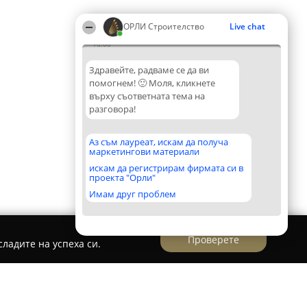
ОРЛИ Строителство
Live chat
16:08
Здравейте, радваме се да ви
помогнем! 🙂 Моля, кликнете
върху съответната тема на
разговора!
Аз съм лауреат, искам да получа
маркетингови материали
искам да регистрирам фирмата си в
проекта "Орли"
Имам друг проблем
Проверете
ладите на успеха си.
 СТРОЕЖИ - ПС - ПАЗАРДЖИК