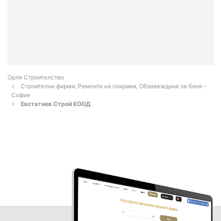
Орли Строителство
Строителни фирми, Ремонти на покриви, Обзавеждане за баня -
София
Евстатиев Строй ЕООД