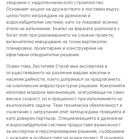
свързани с хидротехническото строителство.
Основният акцент на дружеството е поставен върху
цялостното изграждане на дренажни и
водоснабдителни системи, като се покриват всички
етапи на изпълнение. Екипът на фирмата разполага с
богат опит при реализирането на сложни проекти,
включително извършване на точни вертикални
планировки, проектиране и конструиране на
ефективни отводнителни решения.
Освен това, Евстатиев Строй има експертиза в
осъществяването на различни видове изкопни и
насипни дейности, което допринася за предлагането
на комплексни инфраструктурни решения. Комапнията
използва модерна механизация, осигуряваща не само
висока скорост, но и прецизност при изпълнението на
възложените задачи. Тази техническа обезпеченост в
съчетание с натрупания опит затвърждава позицията й
като доверен партньор. Специализацията в дренажни
и водоснабдителни системи предоставя възможност
за експертни и персонализирани решения, съобразени
с нуждите и особеностите на всеки проект. В основата