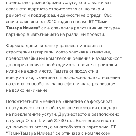
предоставя разнообразни услуги, които включват
освен стандартното строителство също така и
ремонтни и поддържащи дейности на сгради. Със
значителен опит от 2010 година насам,
ЕТ "Тами-
Тамара Илиева"
си е спечелила репутация на сигурен
партньор в изпълнението на различни проекти.
Фирмата допълнително управлява магазин за
строителни материали, което улеснява клиентите,
предоставяйки им комплексни решения и възможност
да открият всичко необходимо за своите строителни
нужди на едно място. Гамата от продукти и
консумативи, съчетана с професионалното отношение
на екипа, способства за по-ефективната реализация
на всяко начинание.
Положителните мнения на клиентите се фокусират
върху качественото обслужване и високия стандарт
на предлаганите услуги. Дружеството е разположено
на улица Отец Паисий 22-30 във Вълчедръм и като
едноличен търговец с многообхватно портфолио, ЕТ
"Тами-Тамара Илиева" се отличава с комплексен