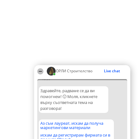
ОРЛИ Строителство
Live chat
10:39
Здравейте, радваме се да ви
помогнем! 🙂 Моля, кликнете
върху съответната тема на
разговора!
Аз съм лауреат, искам да получа
маркетингови материали
искам да регистрирам фирмата си в