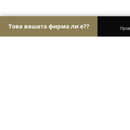
Това вашата фирма ли е??
Пров
Орли Строителство
Строителни фирми, Ремон
ЕКОСТРОЙ АД
8.5
(5)
Добрич, ул. „Стоил Войвода“ 30