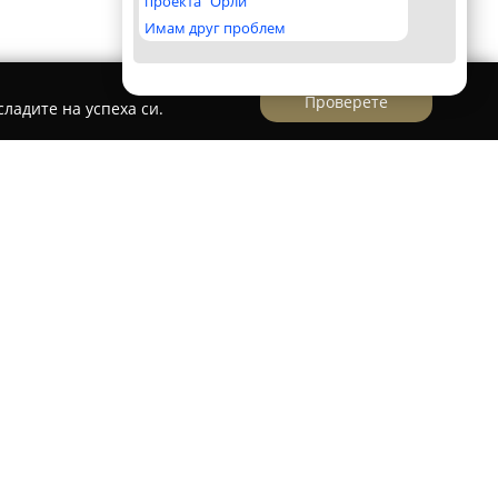
проекта "Орли"
Имам друг проблем
Проверете
ладите на успеха си.
Д
ния от Добрич с утвърдени традиции в
изирана в реализацията на различни по вид
 цялостни услуги, включително строителство,
ерна и техническа инфраструктура, както и
дейностите фигурират още търговия със
водство на бетон и бетонови изделия с високо
тво на горещи асфалтобетонни смеси.