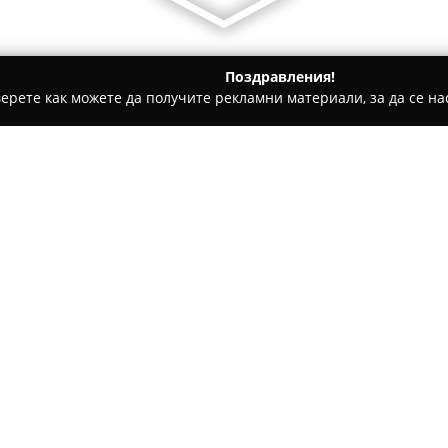
Поздравления!
ерете как можете да получите рекламни материали, за да се нас
ти на покриви, Обзавеждане за баня - Добрич
ЕКОСТРОЙ А
Относно компанията:
Екострой АД
е водеща компа
строителния сектор, специал
проекти. Фирмата предоставя
ремонт и поддръжка на инжен
изграждане на сгради. Сред 
строителни материали, произ
качество, както и производс