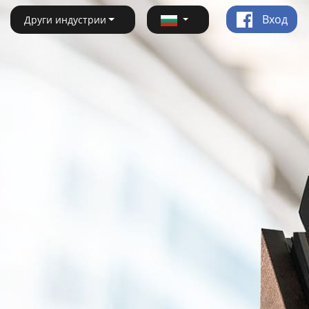
Вход
Други индустрии