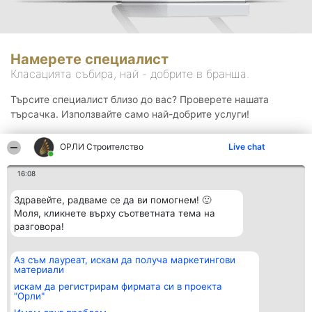
Намерете специалист
Класацията събира, най - добрите в бранша.
Търсите специалист близо до вас? Проверете нашата
търсачка. Използвайте само най-добрите услуги!
ОРЛИ Строителство
Live chat
Търсене
16:08
Здравейте, радваме се да ви помогнем! 🙂
Моля, кликнете върху съответната тема на
разговора!
Аз съм лауреат, искам да получа маркетингови
Организатор на
Класация
Контакти
материали
класиране
Победители
Контакти
Beautiful Company S.R.L.
Списък на
искам да регистрирам фирмата си в проекта
BulevardulAleea Timișul De
всички
"Орли"
Sus Nr. 2, Bl. A30, Sc. A, Et.
победители
4, Ap. 13