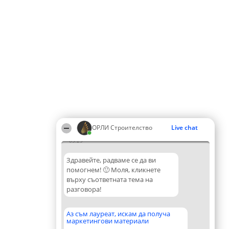
ОРЛИ Строителство
Live chat
05:29
Здравейте, радваме се да ви
помогнем! 🙂 Моля, кликнете
върху съответната тема на
разговора!
Аз съм лауреат, искам да получа
маркетингови материали