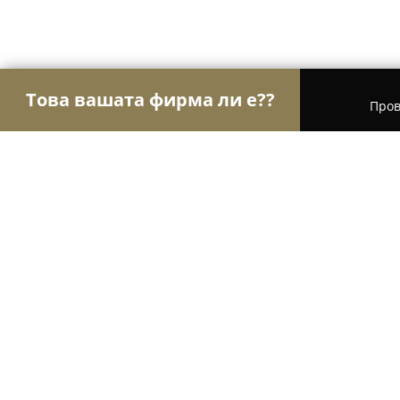
Това вашата фирма ли е??
Пров
Орли Строителство
Строителни фирми, Ремон
Danev Stroy Ltd.
9.2
(41)
София, София