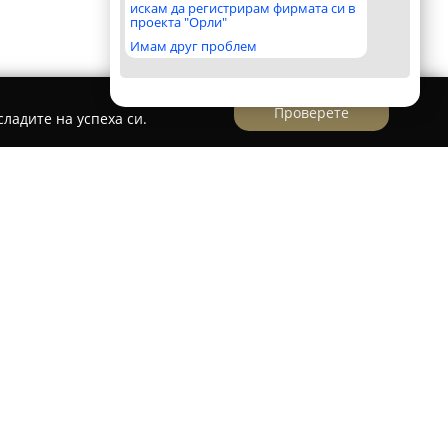
искам да регистрирам фирмата си в
проекта "Орли"
Имам друг проблем
Проверете
ладите на успеха си.
d.
ионира като водеща строителна компания в
 извършването на конструктивно-укрепителни
одкрепена от богат професионален опит на
 компетенции обхващат използването на
предоставяне на ефективни решения за
ови, склонове, както и за ремонтиране на