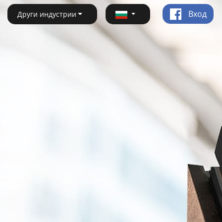
Вход
Други индустрии