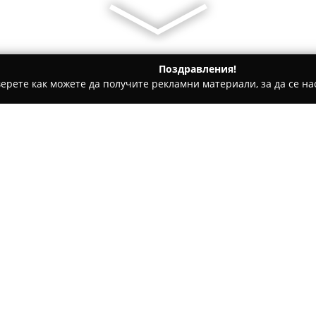
Поздравления!
ерете как можете да получите рекламни материали, за да се нас
ти на покриви, Обзавеждане за баня - София
Danev Stroy Lt
Относно компанията:
Данев Строй ЕООД
се позиц
България, специализирана в
и възстановителни работи, п
местния пазар. Основните ѝ
торкрет и пръскан бетон за 
стабилизиране на изкопи, осн