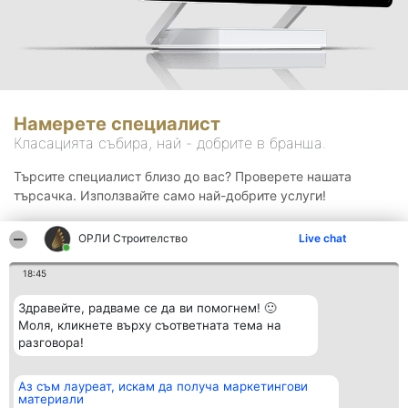
Намерете специалист
Класацията събира, най - добрите в бранша.
Търсите специалист близо до вас? Проверете нашата
търсачка. Използвайте само най-добрите услуги!
ОРЛИ Строителство
Live chat
Търсене
18:45
Здравейте, радваме се да ви помогнем! 🙂
Моля, кликнете върху съответната тема на
разговора!
Аз съм лауреат, искам да получа маркетингови
Организатор на
Класация
Контакти
материали
класиране
Победители
Контакти