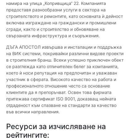
намира на улица „Копривщица“ 22. Компанията
предоставя разнообразни услуги в сектора на
строителството и ремонтите, като основната ѝ дейност
включва изграждане на граждански и промишлени
сгради, както и строителство и обновяване на
свързаната инфраструктура и съоръжения.
ДЪГА АПОСТОЛ извършва и инсталации и поддръжка
на ВИК системи, покривайки различни видове проекти
в строителния бранш. Всеки успешно приключен обект
се разглежда като отличителен белег за компанията,
което ѝ носи репутация на предпочитан и уважаван
участник в сферата. Високото качество на работа и
професионалното отношение често са основание
клиентите да я препоръчват. Освен това фирмата
притежава сертификат ISO 9001, доказващ нейната
отдаденост към спазване на стандарти за качество
във всички направления.
Ресурси за изчисляване на
рейтингите: