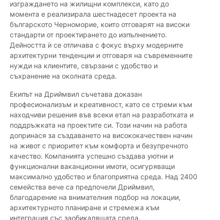
изграждането на жилищни комплекси, като до
момента е реализирала шестнадесет проекта на
българското Черноморие, които отговарят на високи
стандарти от проектирането до изпълнението.
Дейността ѝ се отличава с фокус върху модерните
архитектурни тенденции и отговаря на съвременните
нужди на клиентите, свързани с удобство и
съхранение на околната среда.
Екипът на Дриймвил съчетава доказан
професионализъм и креативност, като се стреми към
находчиви решения във всеки етап на разработката и
поддръжката на проектите си. Този начин на работа
допринася за създаването на висококачествен начин
на живот с приоритет към комфорта и безупречното
качество. Компанията успешно създава уютни и
функционални ваканционни имоти, осигуряващи
максимално удобство и благоприятна среда. Над 2400
семейства вече са предпочели Дриймвил,
благодарение на внимателния подбор на локации,
архитектурното планиране и стремежа към
интеграция със заобикалящата среда.