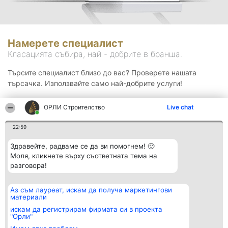
Намерете специалист
Класацията събира, най - добрите в бранша.
Търсите специалист близо до вас? Проверете нашата
търсачка. Използвайте само най-добрите услуги!
ОРЛИ Строителство
Live chat
Търсене
22:59
Здравейте, радваме се да ви помогнем! 🙂
Моля, кликнете върху съответната тема на
разговора!
Аз съм лауреат, искам да получа маркетингови
Организатор на
Класация
Контакти
материали
класиране
Победители
Контакти
Beautiful Company S.R.L.
Списък на
искам да регистрирам фирмата си в проекта
BulevardulAleea Timișul De
всички
"Орли"
Sus Nr. 2, Bl. A30, Sc. A, Et.
победители
4, Ap. 13