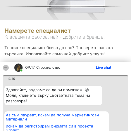
Намерете специалист
Класацията събира, най - добрите в бранша.
Търсите специалист близо до вас? Проверете нашата
търсачка. Използвайте само най-добрите услуги!
ОРЛИ Строителство
Live chat
Търсене
13:35
Здравейте, радваме се да ви помогнем! 🙂
Моля, кликнете върху съответната тема на
разговора!
Аз съм лауреат, искам да получа маркетингови
Организатор на
Класация
Контакти
материали
класиране
Победители
Контакти
Beautiful Company S.R.L.
Списък на
искам да регистрирам фирмата си в проекта
BulevardulAleea Timișul De
всички
"Орли"