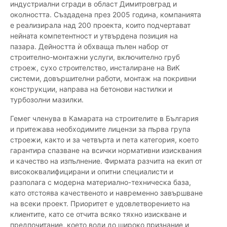
индустриални сгради в област Димитровград и
околността. Създадена през 2005 година, компанията
е реализирала над 200 проекта, които подчертават
нейната компетентност и утвърдена позиция на
пазара. Дейността ѝ обхваща пълен набор от
строително-монтажни услуги, включително груб
строеж, сухо строителство, инсталиране на ВиК
системи, довършителни работи, монтаж на покривни
конструкции, направа на бетонови настилки и
турбозолни мазилки.
Гемег членува в Камарата на строителите в България
и притежава необходимите лицензи за първа група
строежи, както и за четвърта и пета категория, което
гарантира спазване на всички нормативни изисквания
и качество на изпълнение. Фирмата разчита на екип от
висококвалифицирани и опитни специалисти и
разполага с модерна материално-техническа база,
като отстоява качественото и навременно завършване
на всеки проект. Приоритет е удовлетворението на
клиентите, като се отчита всяко тяхно изискване и
предпочитание, което води до широко признание и