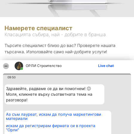
Намерете специалист
Класацията събира, най - добрите в бранша.
Търсите специалист близо до вас? Проверете нашата
търсачка. Използвайте само най-добрите услуги!
ОРЛИ Строителство
Live chat
Търсене
09:50
Здравейте, радваме се да ви помогнем! 🙂
Моля, кликнете върху съответната тема на
разговора!
Аз съм лауреат, искам да получа маркетингови
Организатор на
Класация
Контакти
материали
класиране
Победители
Контакти
Beautiful Company S.R.L.
Списък на
искам да регистрирам фирмата си в проекта
BulevardulAleea Timișul De
всички
"Орли"
Sus Nr. 2, Bl. A30, Sc. A, Et.
победители