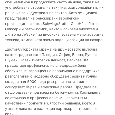
специализира в продажбата както на нова, така и на
употребявана строителна техника, осигурявайки пълни
решения за индустриалния сектор. Като официален
представител на реномирани европейски
производители като „Schwing/Stetter GmbH“ за бетон-
миксери и бетон-помпи, както и основен вносител и
дилър на „Wacker“ за висококачествена малогабаритна
техника, компанията заема водещи позиции на пазара.
Дистрибуторската мрежа на дружеството включва
важни градове като Пловдив, София, Варна, Русе и
Шумен. Освен търговска дейност, Василев ВМ
предоставя професионално следпродажбено
обслужване, гаранционно сервизиране и поддръжка,
разполагайки с модерно оборудван сервиз и голям
склад с над 5000 вида резервни части, които
осигуряват бърза и ефективна работа. Предлага се
също отдаване под наем на бетон-помпи. Компанията
се отличава с професионализъм, насочен към
качествени продукти и цялостни решения, което я
утвърждава като надежден партньор в строителния
бранш.