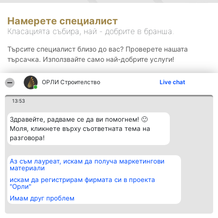
Намерете специалист
Класацията събира, най - добрите в бранша.
Търсите специалист близо до вас? Проверете нашата
търсачка. Използвайте само най-добрите услуги!
ОРЛИ Строителство
Live chat
Търсене
13:53
Здравейте, радваме се да ви помогнем! 🙂
Моля, кликнете върху съответната тема на
разговора!
Аз съм лауреат, искам да получа маркетингови
Организатор на
Класация
Контакти
материали
класиране
Победители
Контакти
Beautiful Company S.R.L.
Списък на
искам да регистрирам фирмата си в проекта
BulevardulAleea Timișul De
всички
"Орли"
Sus Nr. 2, Bl. A30, Sc. A, Et.
победители
Имам друг проблем
4, Ap. 13
Правила
București 53-238
Статут/Устав
CUI 36737675
Политика за