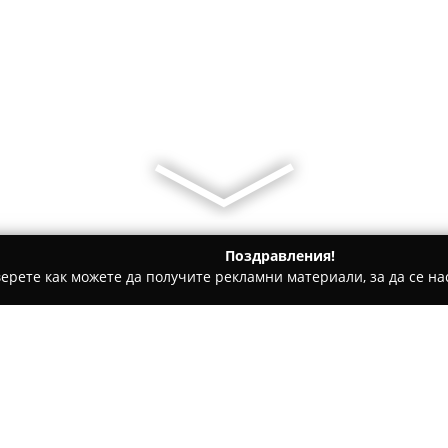
Поздравления!
ерете как можете да получите рекламни материали, за да се нас
и на покриви, Обзавеждане за баня - Разград
ВАЛЛИ-10 Е
Относно компанията: