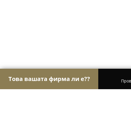
Това вашата фирма ли е??
Пров
Орли Строителство
Строителни фирми, Ремонт
ВАЛЛИ-10 ЕООД