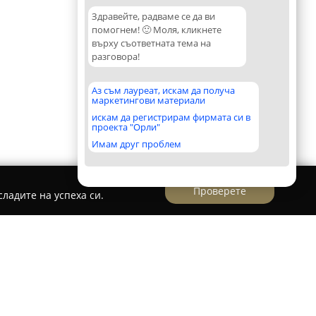
Здравейте, радваме се да ви
помогнем! 🙂 Моля, кликнете
върху съответната тема на
разговора!
Аз съм лауреат, искам да получа
маркетингови материали
искам да регистрирам фирмата си в
проекта "Орли"
Имам друг проблем
Проверете
ладите на успеха си.
ООД