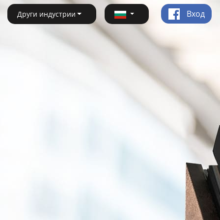
Вход
Други индустрии