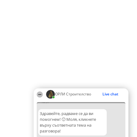
ОРЛИ Строителство
Live chat
18:31
Здравейте, радваме се да ви
помогнем! 🙂 Моля, кликнете
върху съответната тема на
разговора!