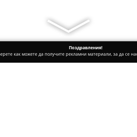
Поздравления!
ерете как можете да получите рекламни материали, за да се нас
ти на покриви, Обзавеждане за баня - Казанлък
Бригада ЕО
азанлък
Относно компанията:
Бригада ЕООД
е добре позна
утвърден професионален опи
свързани с производството и 
разполага със съвременни бе