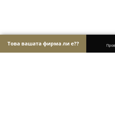
Това вашата фирма ли е??
Пров
Орли Строителство
Строителни фирми, Ремон
Бригада ЕООД - Бетонов възел К