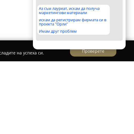
Аз съм лауреат, искам да получа
маркетингови материали
искам да регистрирам фирмата си в
проекта "Орли"
Имам друг проблем
Проверете
ладите на успеха си.
ОД - Бетонов възел Казанлък
та фирма в строителния сектор с над 15 години
т. Компанията осъществява дейности,
доставянето на бетон с високо качество, като
тонови възли в градовете Казанлък и Павел