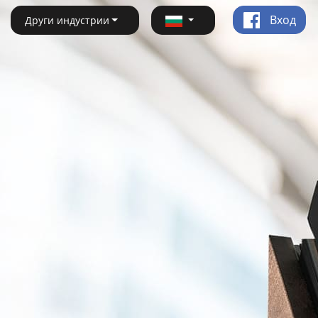
Вход
Други индустрии