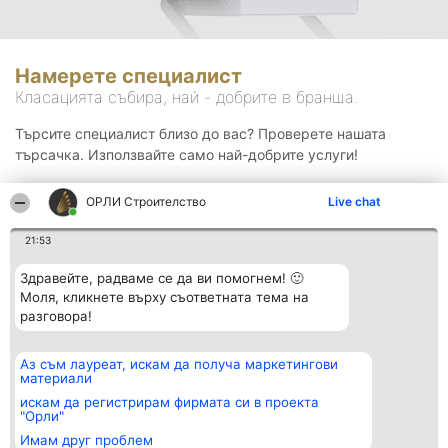
Намерете специалист
Класацията събира, най - добрите в бранша.
Търсите специалист близо до вас? Проверете нашата
търсачка. Използвайте само най-добрите услуги!
ОРЛИ Строителство
Live chat
Търсене
21:53
Здравейте, радваме се да ви помогнем! 🙂
Моля, кликнете върху съответната тема на
разговора!
Аз съм лауреат, искам да получа маркетингови
Организатор на
Класация
Контакти
материали
класиране
Победители
Контакти
Beautiful Company S.R.L.
Списък на
искам да регистрирам фирмата си в проекта
BulevardulAleea Timișul De
всички
"Орли"
Sus Nr. 2, Bl. A30, Sc. A, Et.
победители
Имам друг проблем
4, Ap. 13
Правила