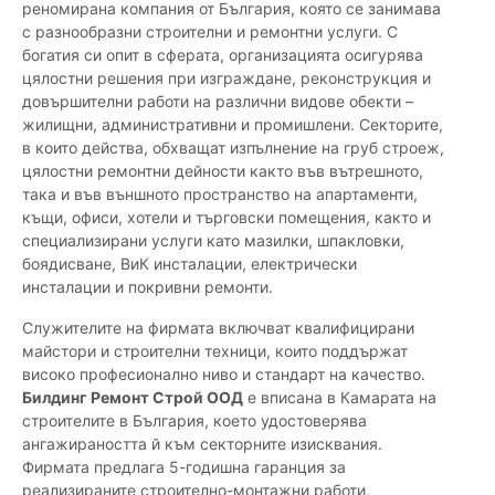
реномирана компания от България, която се занимава
с разнообразни строителни и ремонтни услуги. С
богатия си опит в сферата, организацията осигурява
цялостни решения при изграждане, реконструкция и
довършителни работи на различни видове обекти –
жилищни, административни и промишлени. Секторите,
в които действа, обхващат изпълнение на груб строеж,
цялостни ремонтни дейности както във вътрешното,
така и във външното пространство на апартаменти,
къщи, офиси, хотели и търговски помещения, както и
специализирани услуги като мазилки, шпакловки,
боядисване, ВиК инсталации, електрически
инсталации и покривни ремонти.
Служителите на фирмата включват квалифицирани
майстори и строителни техници, които поддържат
високо професионално ниво и стандарт на качество.
Билдинг Ремонт Строй ООД
е вписана в Камарата на
строителите в България, което удостоверява
ангажираността й към секторните изисквания.
Фирмата предлага 5-годишна гаранция за
реализираните строително-монтажни работи,