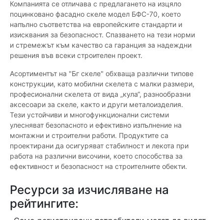
Компанията се отличава с предлагането на изцяло
поцинковано фасадно скеле модел БФС-70, което
напълно съответства на европейските стандарти и
изисквания за безопасност. Спазването на тези норми
и стремежът към качество са гаранция за надеждни
решения във всеки строителен проект.
Асортиментът на "Бг скеле" обхваща различни типове
конструкции, като мобилни скелета с малки размери,
професионални скелета от вида „кула“, разнообразни
аксесоари за скеле, както и други металоизделия.
Тези устойчиви и многофункционални системи
улесняват безопасното и ефективно изпълнение на
монтажни и строителни работи. Продуктите са
проектирани да осигуряват стабилност и лекота при
работа на различни височини, което способства за
ефективност и безопасност на строителните обекти.
Ресурси за изчисляване на
рейтингите: