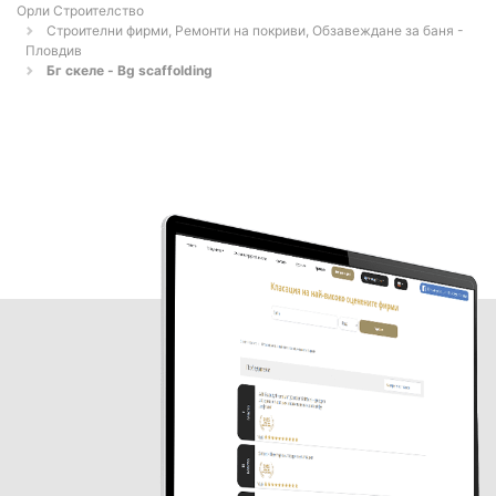
Орли Строителство
Строителни фирми, Ремонти на покриви, Обзавеждане за баня -
Пловдив
Бг скеле - Bg scaffolding