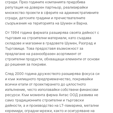
сгради. През годините компанията придобива
репутация на доверен партньор, реализирайки
множество проекти в сферите на административните
сгради, детските градини и пречиствателните
съоръжения на територията на Шумен и Варна.
От 1994 година фирмата разширява своята дейност с
търговия на строителни материали, като създава
складове и магазини в градовете Шумен, Разград и
Търговище. Това предоставя възможност за
предлагане на разнообразен асортимент от
строителни продукти, обхващащи елементи от основи
до решения за покриви.
След 2000 година дружеството разширява фокуса си
и към жилищното предприемачество, покривайки
всички етапи от проектирането до цялостното
изпълнение, често използвайки собствени финансови
ресурси. Към момента фирма Антас ООД развива не
само традиционните строителни и търговски
дейности, а и производство на LT-ламарина, метални
керемиди, оградни мрежи, както и осигуряване на