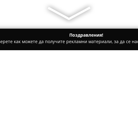
Поздравления!
ерете как можете да получите рекламни материали, за да се нас
и на покриви, Обзавеждане за баня - Бургас
Тон Паркет - 
 ламинат, Бургас
Относно компанията:
Тон Паркет
в Бургас предста
от 15 години опит, фокусира
на паркет от естествени мате
услуги по циклене и реставр
Покажи повече >>
подчертавайки стремеж към в
дейност.