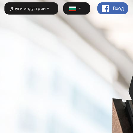
Вход
Други индустрии