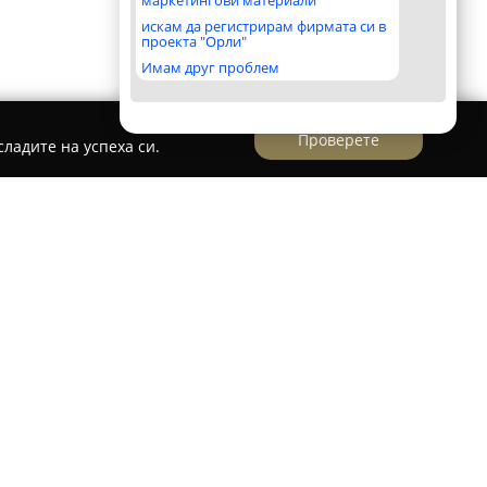
маркетингови материали
искам да регистрирам фирмата си в
проекта "Орли"
Имам друг проблем
Проверете
ладите на успеха си.
магазин за паркет и ламинат, Бургас
влява утвърдена семейна компания с повече
на върху продажбата, монтажа и поддръжката
риали, както и ламинат. Фирмата предлага и
ация на дървени подови настилки,
исоко качество и прецизност във всяка своя