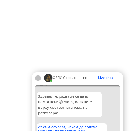
ОРЛИ Строителство
Live chat
14:37
Здравейте, радваме се да ви
помогнем! 🙂 Моля, кликнете
върху съответната тема на
разговора!
Аз съм лауреат, искам да получа