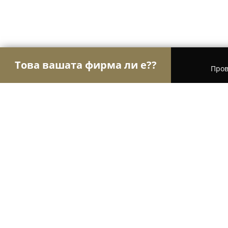
Това вашата фирма ли е??
Пров
Орли Строителство
Строителни фирми, Ремонт
Тон Паркет - магазин за паркет и
9.9
(120)