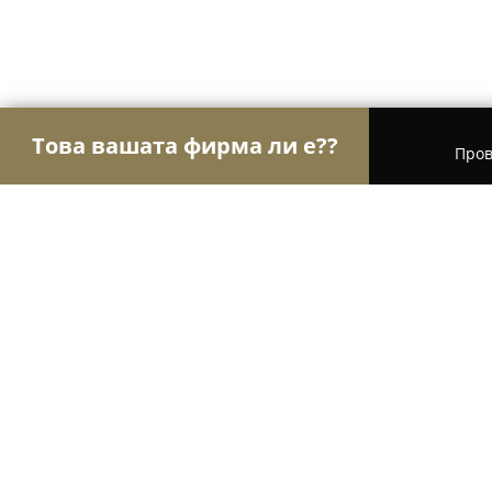
Това вашата фирма ли е??
Пров
Орли Строителство
Строителни фирми, Ремон
Ада Колор ЕООД / Ada Color Ltd.
8.3
(23)