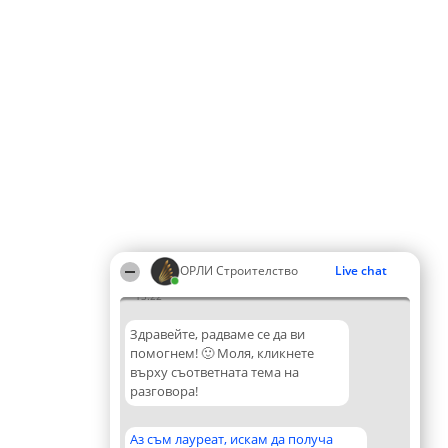
ОРЛИ Строителство
Live chat
13:22
Здравейте, радваме се да ви
помогнем! 🙂 Моля, кликнете
върху съответната тема на
разговора!
Аз съм лауреат, искам да получа