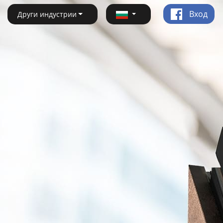
Вход
Други индустрии