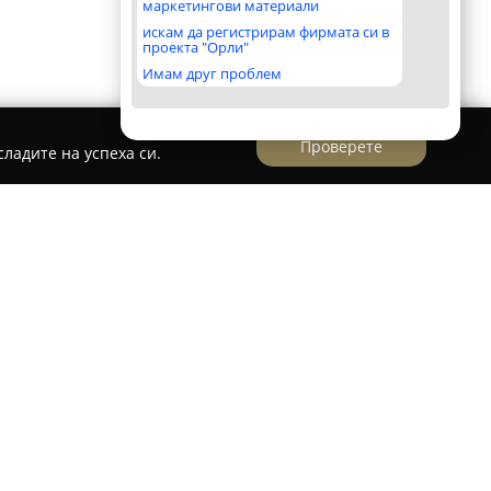
маркетингови материали
искам да регистрирам фирмата си в
проекта "Орли"
Имам друг проблем
Проверете
ладите на успеха си.
ЕООД / Ada Color Ltd.
рма в сферата на строителството в България,
нето на качествени строителни материали,
тни решения за топлоизолация. Като
уктите на BETEK BOYA VE KIMYA A.S. за
а осигурява достъп до модерни и