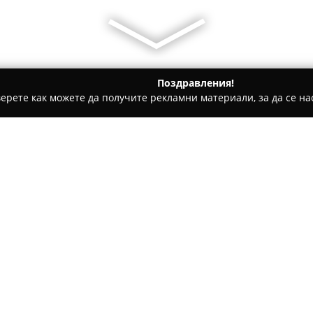
Поздравления!
ерете как можете да получите рекламни материали, за да се нас
ти на покриви, Обзавеждане за баня - Кърджали
Ада Колор 
Относно компанията:
Ада Колор ЕООД
е водеща фи
специализирана в предоставя
декоративни мазилки и цялос
оторизиран вносител на прод
българския пазар, компаният