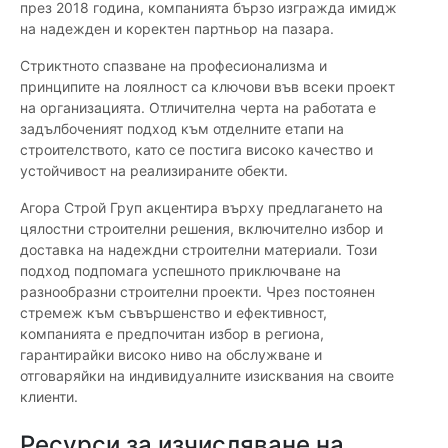
през 2018 година, компанията бързо изгражда имидж
на надежден и коректен партньор на пазара.
Стриктното спазване на професионализма и
принципите на лоялност са ключови във всеки проект
на организацията. Отличителна черта на работата е
задълбоченият подход към отделните етапи на
строителството, като се постига високо качество и
устойчивост на реализираните обекти.
Агора Строй Груп акцентира върху предлагането на
цялостни строителни решения, включително избор и
доставка на надеждни строителни материали. Този
подход подпомага успешното приключване на
разнообразни строителни проекти. Чрез постоянен
стремеж към съвършенство и ефективност,
компанията е предпочитан избор в региона,
гарантирайки високо ниво на обслужване и
отговаряйки на индивидуалните изисквания на своите
клиенти.
Ресурси за изчисляване на