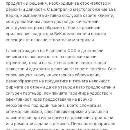
продукти и решения, необходими за строителство и
ремонтни дейности. С централно местоположение във
Варна, компанията активно обслужва своите клиенти,
осигурявайки им лесен достъп до качествени
инструменти, разнообразие от бои за различни
приложения, надеждни ВиК компоненти и широка
селекция от основни строителни материали.
Главната задача на Pironcheto OOD е да изпълни
високите очаквания както на професионални
строители, така и на частни клиенти, които търсят
цялостни и адекватни решения за своите проекти. Със
силен акцент върху качественото обслужване,
разнообразието на продуктите и тяхната наличност,
фирмата се стреми да се утвърди като предпочитан и
сигурен партньор. Компанията гарантира удобство и
ефективност чрез предоставяне на всичко
необходимо под един покрив, което спомага за
оптималния избор, спестявайки време и усилия на
клиентите си при изпълнение на различни строителни
или ремонтни задачи в региона. Пирончето допринася
за успеха на множество инициативи в строителния