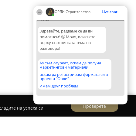
ОРЛИ Строителство
Live chat
09:23
Здравейте, радваме се да ви
помогнем! 🙂 Моля, кликнете
върху съответната тема на
разговора!
Аз съм лауреат, искам да получа
маркетингови материали
искам да регистрирам фирмата си в
проекта "Орли"
Имам друг проблем
Проверете
ладите на успеха си.