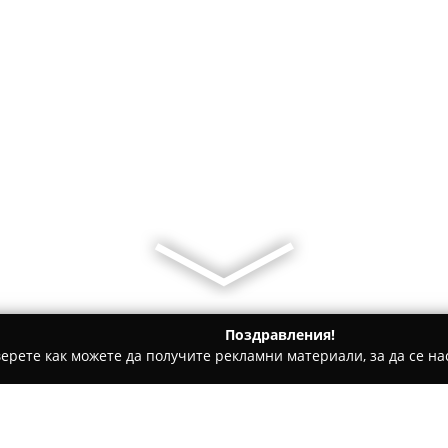
Поздравления!
ерете как можете да получите рекламни материали, за да се нас
ти на покриви, Обзавеждане за баня - Варна
PBS Bulgaria