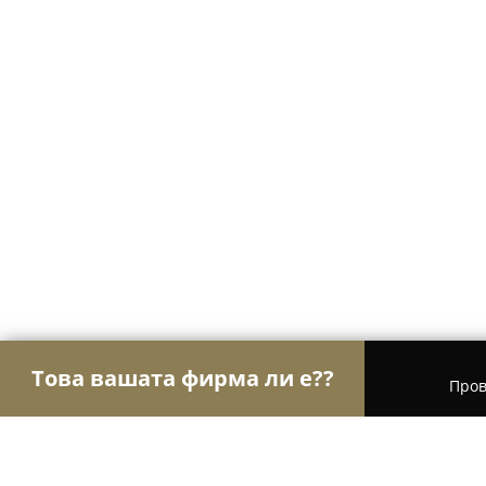
Това вашата фирма ли е??
Пров
Орли Строителство
Строителни фирми, Ремон