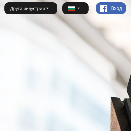
Вход
Други индустрии