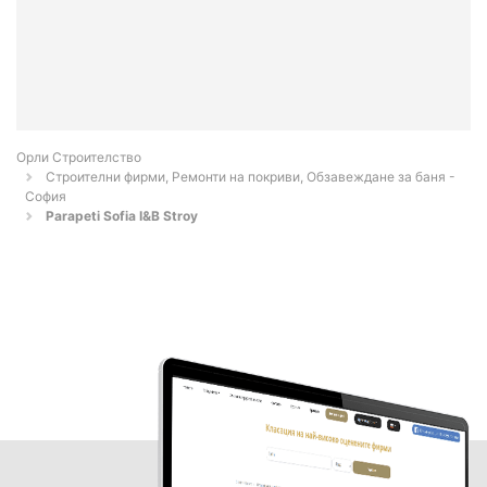
Орли Строителство
Строителни фирми, Ремонти на покриви, Обзавеждане за баня -
София
Parapeti Sofia I&B Stroy