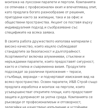
монтажа на луксозни парапети и перголи. Компанията
се отличава с професионален екип и впечатляващ опит,
като предлага богато разнообразие от решения,
пригодени както за жилищни, така и за офис и
обществени пространства. Акцент се поставя върху
индивидуалния подход и съобразяване със
спецификите на всяка заявка.
В своята работа дружеството използва материали с
високо качество, които изцяло съблюдават
стандартите за безопасност и дълготрайност.
Асортиментът включва алуминиеви, стъклени и
неръждаеми парапети, които предоставят сигурност,
както и стилна и съвременна визия. Продуктите
подхождат за различни приложения – тераси,
стълбища, веранди – и подчертават изискания вид на
всяко пространство. Освен парапети, И&B Строй също
предлага изработка и монтаж на перголи, които
усъвършенстват откритите площи, като предоставят
защита и допринасят за уютна среда. Компанията се
ръководи от професионализъм и отговорност,
залагайки на качествено изпълнение и устойчиви