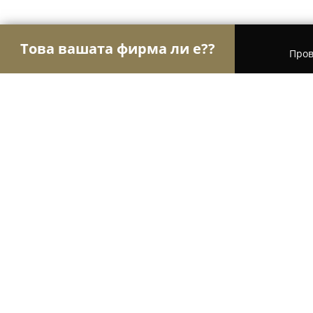
Това вашата фирма ли е??
Пров
Орли Строителство
Строителни фирми, Ремон
Katana Stone Ltd.
8
(11)
Лозен, бул. „Цариградско шосе“ 383
Покажи телефонния номер