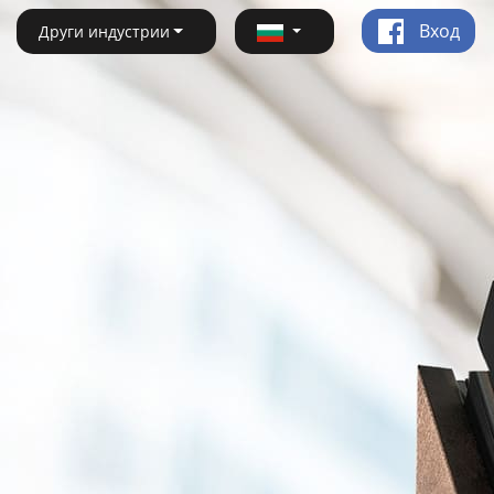
Вход
Други индустрии