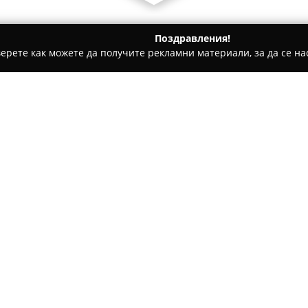
Поздравления!
ерете как можете да получите рекламни материали, за да се нас
ти на покриви, Обзавеждане за баня - Лозен
Katana Stone L
Относно компанията:
Katana Stone
е българска фир
специализира в обработката, 
камък. Компанията има над 1
жилищни, корпоративни и хот
решения за различни простра
високата прецизност и внима
води до продукти с високо ка
В изпълнението на проектите