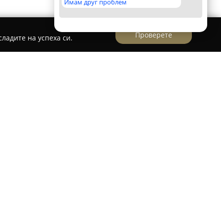
Имам друг проблем
Проверете
ладите на успеха си.
td.
ма с дългогодишен опит, която се
доставката и монтажа на изделия от естествен
5 години практика в реализирането на
елски проекти, като предлага цялостни
нства. Характерни за работата на екипа са
телното изпълнение на всеки детайл, което
чество и издръжливост.
 си Katana Stone използва само материали с