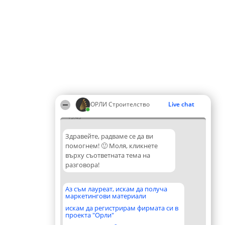
ОРЛИ Строителство
Live chat
13:43
Здравейте, радваме се да ви
помогнем! 🙂 Моля, кликнете
върху съответната тема на
разговора!
Аз съм лауреат, искам да получа
маркетингови материали
искам да регистрирам фирмата си в
проекта "Орли"