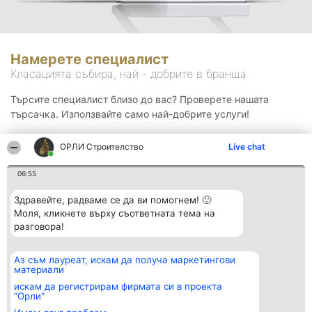
Намерете специалист
Класацията събира, най - добрите в бранша.
Търсите специалист близо до вас? Проверете нашата
търсачка. Използвайте само най-добрите услуги!
ОРЛИ Строителство
Live chat
Търсене
06:55
Здравейте, радваме се да ви помогнем! 🙂
Моля, кликнете върху съответната тема на
разговора!
Аз съм лауреат, искам да получа маркетингови
Организатор на
Класация
Контакти
материали
класиране
Победители
Контакти
Beautiful Company S.R.L.
Списък на
искам да регистрирам фирмата си в проекта
BulevardulAleea Timișul De
всички
"Орли"
Sus Nr. 2, Bl. A30, Sc. A, Et.
победители
4, Ap. 13