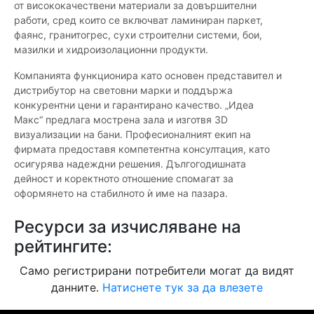
от висококачествени материали за довършителни
работи, сред които се включват ламиниран паркет,
фаянс, гранитогрес, сухи строителни системи, бои,
мазилки и хидроизолационни продукти.
Компанията функционира като основен представител и
дистрибутор на световни марки и поддържа
конкурентни цени и гарантирано качество. „Идеа
Макс“ предлага мострена зала и изготвя 3D
визуализации на бани. Професионалният екип на
фирмата предоставя компетентна консултация, като
осигурява надеждни решения. Дългогодишната
дейност и коректното отношение спомагат за
оформянето на стабилното ѝ име на пазара.
Ресурси за изчисляване на
рейтингите:
Само регистрирани потребители могат да видят
данните.
Натиснете тук за да влезете