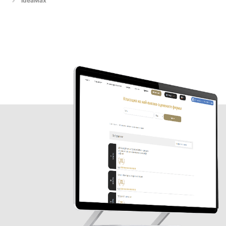
IdeaMax