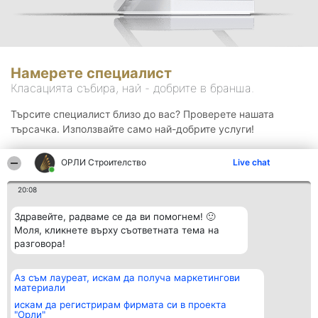
Намерете специалист
Класацията събира, най - добрите в бранша.
Търсите специалист близо до вас? Проверете нашата
търсачка. Използвайте само най-добрите услуги!
ОРЛИ Строителство
Live chat
Търсене
20:08
Здравейте, радваме се да ви помогнем! 🙂
Моля, кликнете върху съответната тема на
разговора!
Аз съм лауреат, искам да получа маркетингови
Организатор на
Класация
Контакти
материали
класиране
Победители
Контакти
Beautiful Company S.R.L.
Списък на
искам да регистрирам фирмата си в проекта
BulevardulAleea Timișul De
всички
"Орли"